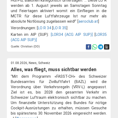
HG/PG, Ballonen kategorisch untersagen. ... Diese LO R
werden ab 1. August jeweils an Samstagen Sonntag
und Feiertagen aktiviert womit ein Einfliegen in die
MCTR für diese Luftfahrzeuge Ist nur mehr als
absolute Notlösung zugelassen wird!" [
aeroclub.at
]
Verordnungen: [
LO R 34
[
LO R 35
]
Karten im AIP (SUP):
[LOR34 (ACG AIP SUP)]
[
LOR35
(ACG AIP SUP)]
Quelle: Christian (DD)
01.08.2026, News, Schweiz
Alles, was fliegt, muss sichtbar werden
"Mit dem Programm «FASST-CH» des Schweizer
Bundesamtes für Zivilluftfahrt (BAZL) wird die
Verordnung über Verkehrsregeln (VRV-L) angepasst.
Ziel ist es, bis 2028 den gesamten Verkehr im
Schweizer Luftraum elektronisch sichtbar zu machen.
Um finanzielle Unterstützung des Bundes für nötige
Cockpit-Ausrüstungen zu erhalten, müssen Gesuche
bis spätestens 30. November 2026 eingereicht werden.