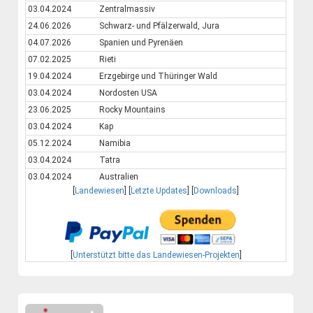
03.04.2024
Zentralmassiv
24.06.2026
Schwarz- und Pfälzerwald, Jura
04.07.2026
Spanien und Pyrenäen
07.02.2025
Rieti
19.04.2024
Erzgebirge und Thüringer Wald
03.04.2024
Nordosten USA
23.06.2025
Rocky Mountains
03.04.2024
Kap
05.12.2024
Namibia
03.04.2024
Tatra
03.04.2024
Australien
[
Landewiesen
] [
Letzte Updates
] [
Downloads
]
[
Unterstützt bitte das Landewiesen-Projekten
]