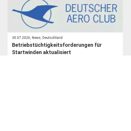
30.07.2026, News, Deutschland
Betriebstüchtigkeitsforderungen für
Startwinden aktualisiert
"Der Bundesausschuss Technik hat die
Betriebstüchtigkeitsforderungen für Startwinden
(BFST) komplett überarbeitet. Dabei wurden die
Forderungen entschlackt und einige wenige neue
Anforderungen aufgenommen. Die nächste periodische
Prüfung der Startwinden durch die jeweiligen Prüfer
muss dann nach diesen neuen BFST durchgeführt
werden. ..." [
daec.de
]
Quelle: Christian (DD)